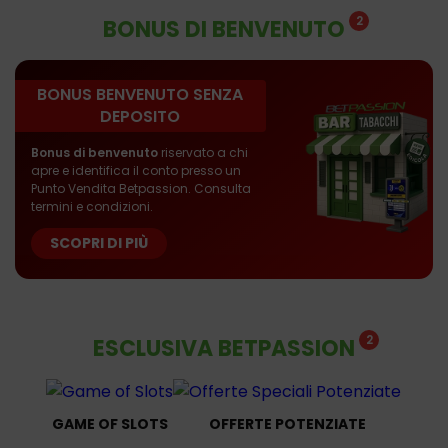
2
BONUS DI BENVENUTO
BONUS BENVENUTO SENZA
DEPOSITO
Bonus di benvenuto
riservato a chi
apre e identifica il conto presso un
Punto Vendita Betpassion. Consulta
termini e condizioni.
SCOPRI DI PIÙ
2
ESCLUSIVA BETPASSION
GAME OF SLOTS
OFFERTE POTENZIATE