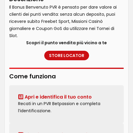
Il Bonus Benvenuto PVR è pensato per dare valore ai
clienti dei punti vendita: senza alcun deposito, puoi
ricevere subito Freebet Sport, Missioni Casinò
giornaliere e Coupon GoS da utilizzare nei Tornei di
Slot.
Scopri il punto vendita più vicino a te
STORE LOCATOR
Come funziona
1️⃣ Apri e identifica il tuo conto
Recati in un PVR Betpassion e completa
l’identificazione.