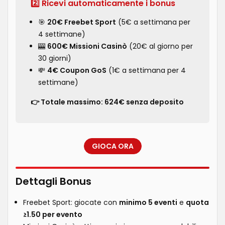
2️⃣ Ricevi automaticamente i bonus
🎯
20€ Freebet Sport
(5€ a settimana per
4 settimane)
🎰
600€ Missioni Casinò
(20€ al giorno per
30 giorni)
💸
4€ Coupon GoS
(1€ a settimana per 4
settimane)
👉 Totale massimo: 624€ senza deposito
GIOCA ORA
Dettagli Bonus
Freebet Sport: giocate con
minimo 5 eventi
e
quota
≥1.50 per evento