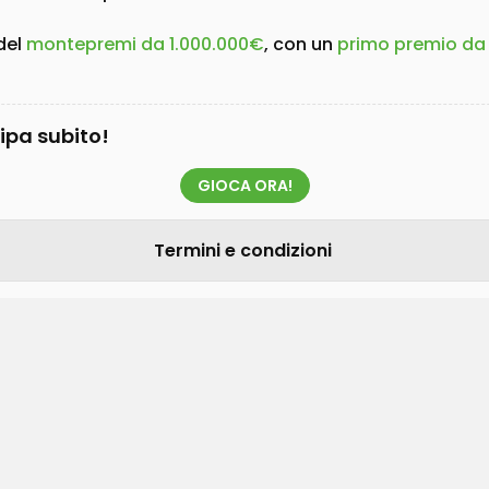
 del
montepremi da 1.000.000€
, con un
primo premio da
cipa subito!
GIOCA ORA!
Termini e condizioni