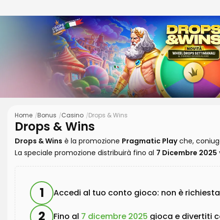
Home
Bonus
Casino
Drops & Wins
Drops & Wins
Drops & Wins
è la promozione
Pragmatic Play
che, coniug
La speciale promozione distribuirà fino al
7 Dicembre 2025
1
Accedi al tuo conto gioco: non è richiest
2
Fino al
7 dicembre 2025
gioca e divertiti 