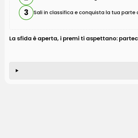
3
Sali in classifica e conquista la tua parte
La sfida è aperta, i premi ti aspettano: parte