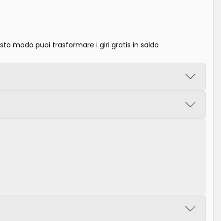
sto modo puoi trasformare i giri gratis in saldo