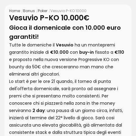
Home
Bonus
Poker
Vesuvio P-KO 10000
Vesuvio P-KO 10.000€
Gioca il domenicale con 10.000 euro
garantiti!
Tutte le domeniche il
Vesuvio
ha un montepremi
garantito iniziale di
€10.000
con
buy-in
fissato a
€110
e proposto nella nuova versione Progressive KO con
bounty da 50€ che cresceranno man mano che
eliminerai altri giocatori.
Lo start è per le ore 21 quando, il torneo di punta
dell'offerta domenicale, sarà pronto ad assegnare i
premi che si presentano molto consistenti. Per
conoscere chi si piazzerà nella zona in the money
serviranno
2 day
: una pausa di un giorno circa, infatti,
inizierà al termine del 22° livello di gioco. Sarà cosi
assicurata una elevata giocabilità, già alimentata dal
consistente stack e dalla struttura tipica degli eventi