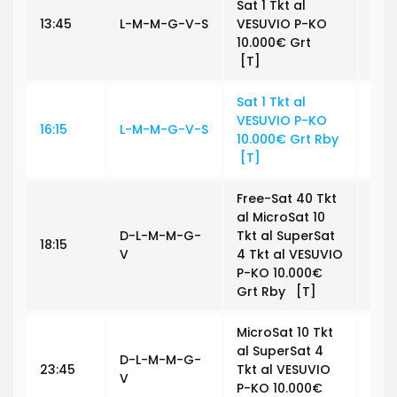
Sat 1 Tkt al
13:45
L-M-M-G-V-S
VESUVIO P-KO
€ 0
10.000€ Grt
[T]
Sat 1 Tkt al
VESUVIO P-KO
16:15
L-M-M-G-V-S
€ 3
10.000€ Grt Rby
[T]
Free-Sat 40 Tkt
al MicroSat 10
D-L-M-M-G-
Tkt al SuperSat
18:15
€ 0
V
4 Tkt al VESUVIO
P-KO 10.000€
Grt Rby [T]
MicroSat 10 Tkt
al SuperSat 4
D-L-M-M-G-
23:45
Tkt al VESUVIO
€ 0
V
P-KO 10.000€