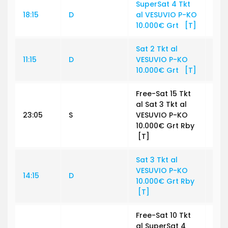
SuperSat 4 Tkt
18:15
D
al VESUVIO P-KO
€ 3
10.000€ Grt [T]
Sat 2 Tkt al
11:15
D
VESUVIO P-KO
€ 3
10.000€ Grt [T]
Free-Sat 15 Tkt
al Sat 3 Tkt al
23:05
S
VESUVIO P-KO
€ 0
10.000€ Grt Rby
[T]
Sat 3 Tkt al
VESUVIO P-KO
14:15
D
€ 3
10.000€ Grt Rby
[T]
Free-Sat 10 Tkt
al SuperSat 4