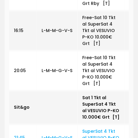
Grt Rby [T]
Free-Sat 10 Tkt
al SuperSat 4
16:15
L-M-M-G-V-S
Tkt al VESUVIO
€ 0
P-KO 10.000€
Grt [T]
Free-Sat 10 Tkt
al SuperSat 4
20:05
L-M-M-G-V-S
Tkt al VESUVIO
€ 0
P-KO 10.000€
Grt [T]
Sat 1 Tkt al
SuperSat 4 Tkt
Sit&go
€ 1
al
VESUVIO P-KO
10.000€
Grt [T]
SuperSat 4 Tkt
21:45
L-M-M-G-V-S
al VESUVIO P-KO
€ 5