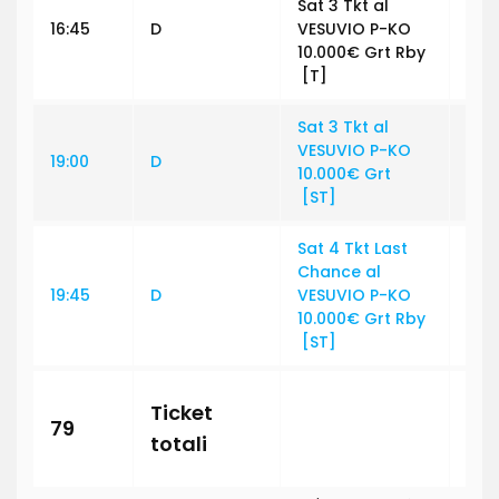
Sat 3 Tkt al
16:45
D
VESUVIO P-KO
€ 0
10.000€ Grt Rby
[T]
Sat 3 Tkt al
VESUVIO P-KO
19:00
D
€ 5
10.000€ Grt
[ST]
Sat 4 Tkt Last
Chance al
19:45
D
VESUVIO P-KO
€ 5
10.000€ Grt Rby
[ST]
Va
Ticket
79
tot
totali
tic