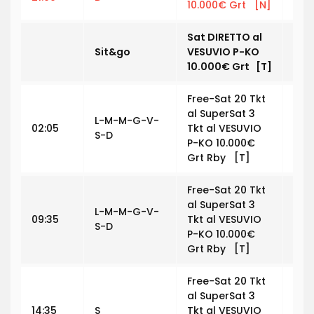
10.000€ Grt [N]
Sat DIRETTO al
Sit&go
VESUVIO P-KO
€ 2
10.000€ Grt [T]
Free-Sat 20 Tkt
al SuperSat 3
L-M-M-G-V-
02:05
Tkt al VESUVIO
€ 0
S-D
P-KO 10.000€
Grt Rby [T]
Free-Sat 20 Tkt
al SuperSat 3
L-M-M-G-V-
09:35
Tkt al VESUVIO
€ 0
S-D
P-KO 10.000€
Grt Rby [T]
Free-Sat 20 Tkt
al SuperSat 3
14:35
S
Tkt al VESUVIO
€ 0