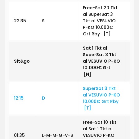
Free-Sat 20 Tkt
al SuperSat 3
22:35
S
Tkt al VESUVIO
€ 0
P-KO 10.000€
Grt Rby [T]
Sat 1 Tkt al
SuperSat 3 Tkt
Sit&go
al
VESUVIO P-KO
€ 0
10.000€
Grt
[N]
SuperSat 3 Tkt
al VESUVIO P-KO
12:15
D
€ 1,
10.000€ Grt Rby
[T]
Free-Sat 10 Tkt
al Sat 1 Tkt al
01:35
L-M-M-G-V-S
VESUVIO P-KO
€ 0