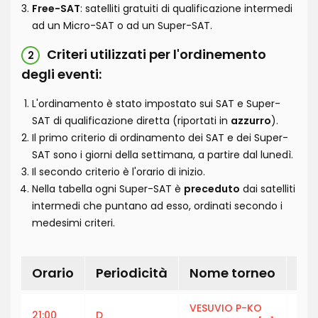
Free-SAT
: satelliti gratuiti di qualificazione intermedi
ad un Micro-SAT o ad un Super-SAT.
Criteri utilizzati per l'ordinemento
2
degli eventi:
L'ordinamento è stato impostato sui SAT e Super-
SAT di qualificazione diretta (riportati in
azzurro
).
Il primo criterio di ordinamento dei SAT e dei Super-
SAT sono i giorni della settimana, a partire dal lunedì.
Il secondo criterio è l'orario di inizio.
Nella tabella ogni Super-SAT è
preceduto
dai satelliti
intermedi che puntano ad esso, ordinati secondo i
medesimi criteri.
Orario
Periodicità
Nome torneo
Bu
VESUVIO P-KO
21:00
D
€ 11