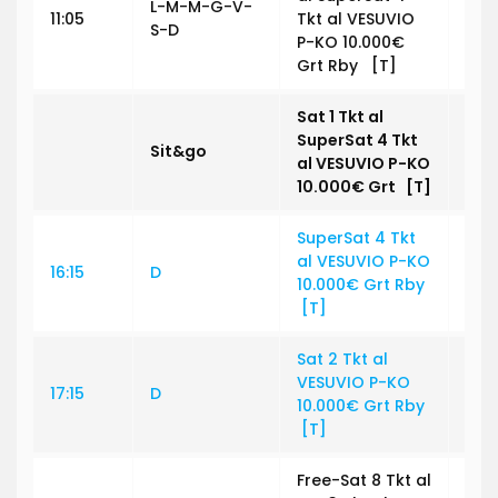
L-M-M-G-V-
11:05
Tkt al VESUVIO
€ 0
S-D
P-KO 10.000€
Grt Rby [T]
Sat 1 Tkt al
SuperSat 4 Tkt
Sit&go
€ 0
al
VESUVIO P-KO
10.000€
Grt [T]
SuperSat 4 Tkt
al VESUVIO P-KO
16:15
D
€ 3
10.000€ Grt Rby
[T]
Sat 2 Tkt al
VESUVIO P-KO
17:15
D
€ 3
10.000€ Grt Rby
[T]
Free-Sat 8 Tkt al