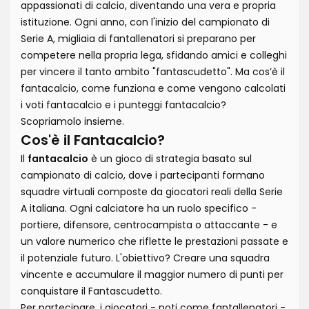
appassionati di calcio, diventando una vera e propria
istituzione. Ogni anno, con l'inizio del campionato di
Serie A, migliaia di fantallenatori si preparano per
competere nella propria lega, sfidando amici e colleghi
per vincere il tanto ambito "fantascudetto". Ma cos’è il
fantacalcio, come funziona e come vengono calcolati
i voti fantacalcio e i punteggi fantacalcio?
Scopriamolo insieme.
Cos'è il Fantacalcio?
Il
fantacalcio
è un gioco di strategia basato sul
campionato di calcio, dove i partecipanti formano
squadre virtuali composte da giocatori reali della Serie
A italiana. Ogni calciatore ha un ruolo specifico -
portiere, difensore, centrocampista o attaccante - e
un valore numerico che riflette le prestazioni passate e
il potenziale futuro. L'obiettivo? Creare una squadra
vincente e accumulare il maggior numero di punti per
conquistare il Fantascudetto.
Per partecipare, i giocatori - noti come fantallenatori -