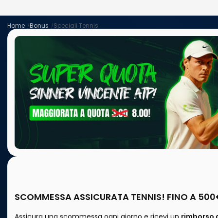
Home
Bonus
Speciali Tennis
SCOMMESSA ASSICURATA TENNIS! FINO A 500
Assicura una scommessa ogni giorno e ricevi un
rimborso 