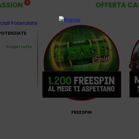
2
ASSION
OFFERTA CA
POTENZIATE
Scopri tutte
FREESPIN