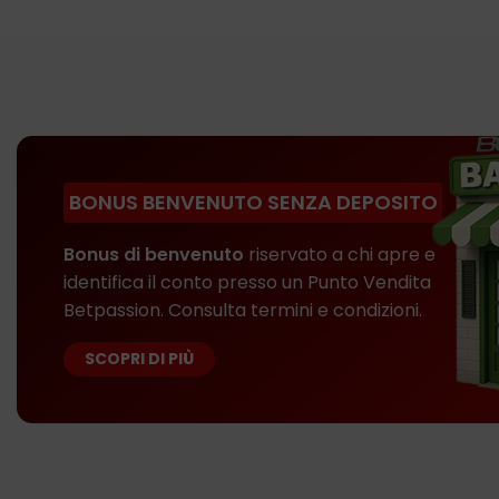
BONUS BENVENUTO SENZA DEPOSITO
Bonus di benvenuto
riservato a chi apre e
identifica il conto presso un Punto Vendita
Betpassion. Consulta termini e condizioni.
SCOPRI DI PIÙ