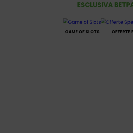
ESCLUSIVA BETP
GAME OF SLOTS
OFFERTE 