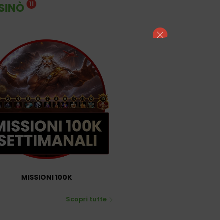
11
SINÒ
MISSIONI 100K
Scopri tutte