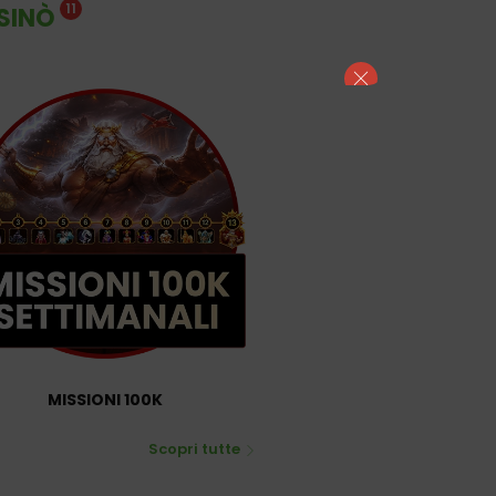
11
SINÒ
MISSIONI 100K
Scopri tutte