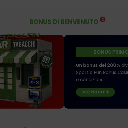
2
BONUS DI BENVENUTO
BONUS PRIMO
Un bonus del 200%
div
Sport e Fun Bonus Casi
e condizioni.
SCOPRI DI PIÙ