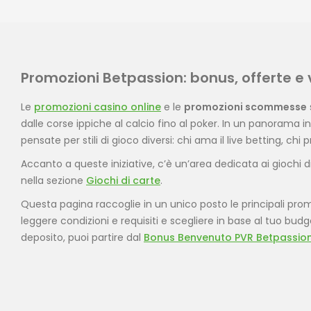
Promozioni Betpassion: bonus, offerte e
Le
promozioni casino online
e le
promozioni scommesse
dalle corse ippiche al calcio fino al poker. In un panorama 
pensate per stili di gioco diversi: chi ama il live betting, chi 
Accanto a queste iniziative, c’è un’area dedicata ai giochi d
nella sezione
Giochi di carte
.
Questa pagina raccoglie in un unico posto le principali pro
leggere condizioni e requisiti e scegliere in base al tuo b
deposito, puoi partire dal
Bonus Benvenuto PVR Betpassion