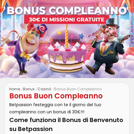
Home
Bonus
Casinò
Bonus Buon Compleanno
Bonus Buon Compleanno
Betpassion festeggia con te il giorno del tuo
compleanno con un bonus di 30€!!!
Come funziona il Bonus di Benvenuto
su Betpassion