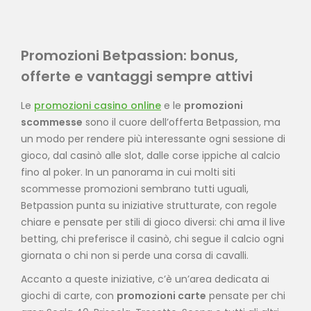
Promozioni Betpassion: bonus,
offerte e vantaggi sempre attivi
Le
promozioni casino online
e le
promozioni
scommesse
sono il cuore dell’offerta Betpassion, ma
un modo per rendere più interessante ogni sessione di
gioco, dal casinò alle slot, dalle corse ippiche al calcio
fino al poker. In un panorama in cui molti siti
scommesse promozioni sembrano tutti uguali,
Betpassion punta su iniziative strutturate, con regole
chiare e pensate per stili di gioco diversi: chi ama il live
betting, chi preferisce il casinò, chi segue il calcio ogni
giornata o chi non si perde una corsa di cavalli.
Accanto a queste iniziative, c’è un’area dedicata ai
giochi di carte, con
promozioni carte
pensate per chi