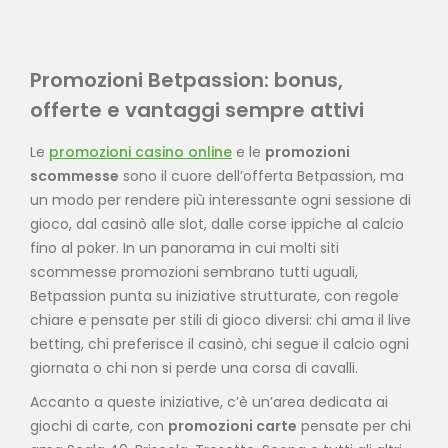
Promozioni Betpassion: bonus,
offerte e vantaggi sempre attivi
Le
promozioni casino online
e le
promozioni
scommesse
sono il cuore dell’offerta Betpassion, ma
un modo per rendere più interessante ogni sessione di
gioco, dal casinò alle slot, dalle corse ippiche al calcio
fino al poker. In un panorama in cui molti siti
scommesse promozioni sembrano tutti uguali,
Betpassion punta su iniziative strutturate, con regole
chiare e pensate per stili di gioco diversi: chi ama il live
betting, chi preferisce il casinò, chi segue il calcio ogni
giornata o chi non si perde una corsa di cavalli.
Accanto a queste iniziative, c’è un’area dedicata ai
giochi di carte, con
promozioni carte
pensate per chi